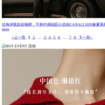
沿海岸线自在驰骋，于风中感知匠心流动CANALI 2026
more
«上一页
1
2
…
3
4
5
6
…
7
8
下一页»