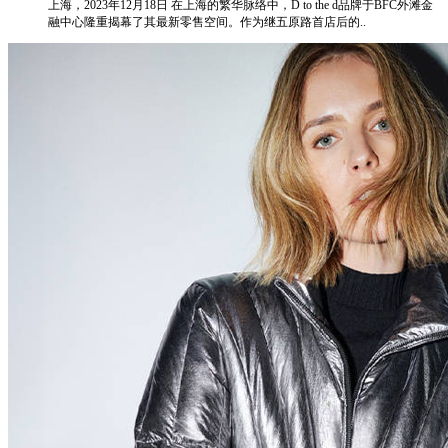
上海，2023年12月18日 在上海的繁华脉络中，D to the d品牌于BFC外滩金
融中心隆重揭幕了其最新零售空间。作为继五原路首店后的..