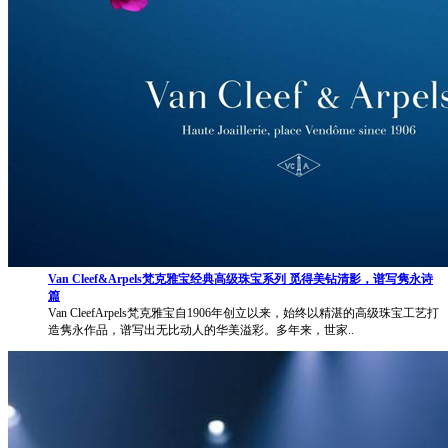
Van Cleef&Arpels梵克雅宝经典高级珠宝系列 觅得美钻清影，谱写隽永诗
篇
Van CleefArpels梵克雅宝自1906年创立以来，始终以精湛的高级珠宝工艺打
造隽永作品，谱写出无比动人的华美溢彩。多年来，世家..