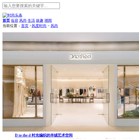
首页
妆容
风尚
生活
娱趣
潮闻
当前位置：
首页
>
风度时尚
>
风尚
D to the d 时光编织的羊绒艺术空间