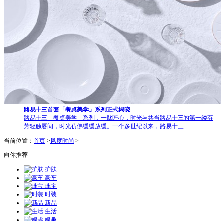
路易十三首套「餐桌美学」系列正式揭晓
路易十三「餐桌美学」系列，一脉匠心，时光与共当路易十三的第一缕芬
芳轻触唇间，时光仿佛缓缓放缓。一个多世纪以来，路易十三..
当前位置：
首页
>
风度时尚
>
向你推荐
护肤
豪车
珠宝
时装
新品
生活
娱趣