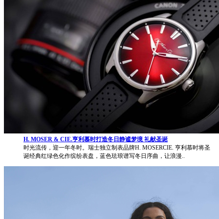
H. MOSER & CIE.亨利慕时打造冬日静谧梦境 礼献圣诞
时光流传，迎一年冬时。瑞士独立制表品牌H. MOSERCIE. 亨利慕时将圣
诞经典红绿色化作缤纷表盘，蓝色珐琅谱写冬日序曲，让浪漫..