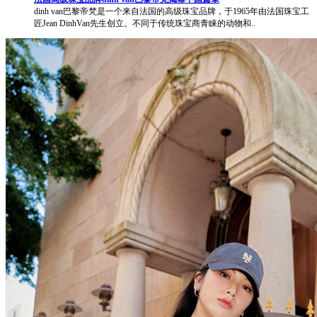
dinh van巴黎帝梵是一个来自法国的高级珠宝品牌，于1965年由法国珠宝工
匠Jean DinhVan先生创立。不同于传统珠宝商青睐的动物和..