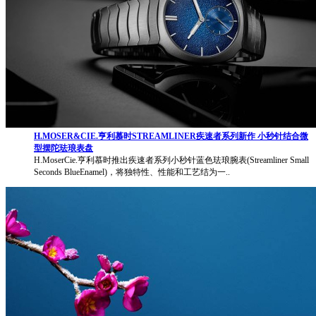
H.MOSER&CIE.亨利慕时STREAMLINER疾速者系列新作 小秒针结合微
型摆陀珐琅表盘
H.MoserCie.亨利慕时推出疾速者系列小秒针蓝色珐琅腕表(Streamliner Small
Seconds BlueEnamel)，将独特性、性能和工艺结为一..