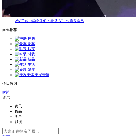
WAIC 的中学女生们：看见 AI，也看见自己
向你推荐
护肤
豪车
珠宝
时装
新品
生活
娱趣
美发美体
今日热词
时尚
资讯
资讯
妆品
明星
影视