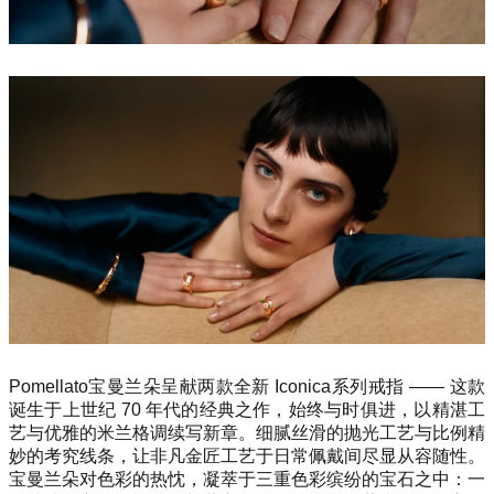
Pomellato宝曼兰朵呈献两款全新 Iconica系列戒指 —— 这款
诞生于上世纪 70 年代的经典之作，始终与时俱进，以精湛工
艺与优雅的米兰格调续写新章。细腻丝滑的抛光工艺与比例精
妙的考究线条，让非凡金匠工艺于日常佩戴间尽显从容随性。
宝曼兰朵对色彩的热忱，凝萃于三重色彩缤纷的宝石之中：一