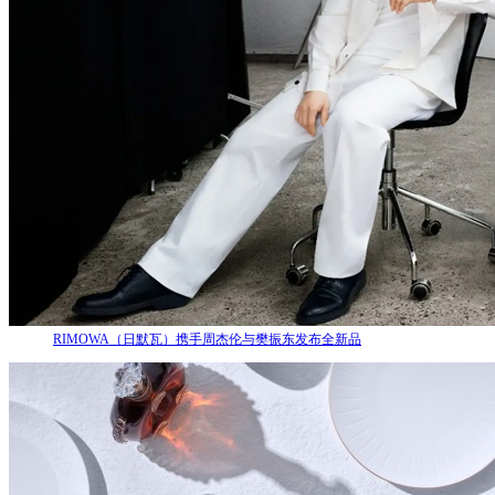
RIMOWA（日默瓦）携手周杰伦与樊振东发布全新品