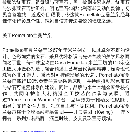
款臻选红宝石、祖母绿与蓝宝石，另一款则将紫水晶、红宝石
与沙弗莱石巧妙组合。明艳宝石勾勒出利落却灵动的韵律，初
见含蓄雅致，近观夺目耀眼，令这款Pomellato宝曼兰朵经典
佳作化作彰显个性、镌刻自信并传递喜悦的璀璨之选。
关于Pomellato宝曼兰朵
Pomellato宝曼兰朵于1967年于米兰创立，以其卓尔不群的设
计、色彩绚烂的宝石、兼具优雅格调与先锋气质的美学风格而
闻名于世。每件珠宝均由Casa Pomellato米兰工坊的150余位
工匠大师匠心打造，融合精湛工艺与当代美学精神，诠释现代
珠宝的非凡魅力。秉承对可持续发展的承诺，Pomellato宝曼
兰朵已践行100%负责任黄金采购原则，并持续推动彩色宝石
与钻石可追溯体系的建设。同时，品牌与米兰本地金匠学校合
作，共同守护意大利精湛金工技艺的传承与发展。通
过“Pomellato for Women”平台，品牌致力于推动女性赋能，
倡导并支持女性力量、独立自主与平等权利。Pomellato宝曼
兰朵隶属于全球高端精品集团——开云集团（Kering），旗下
拥有一系列知名品牌，涵盖时装、皮具及珠宝等领域。