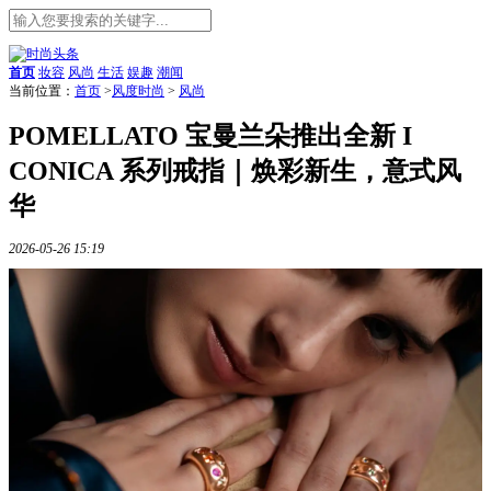
首页
妆容
风尚
生活
娱趣
潮闻
当前位置：
首页
>
风度时尚
>
风尚
POMELLATO 宝曼兰朵推出全新 I
CONICA 系列戒指｜焕彩新生，意式风
华
2026-05-26 15:19