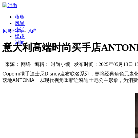
妆容
风尚
生活
风度时尚
»
风尚
娱趣
潮闻
意大利高端时尚买手店ANTONIA
来源： 网络 编辑： 时尚小编 发布时间：2025年05月13日 15:
Coperni携手迪士尼Disney发布联名系列，更将经典角色
落地ANTONIA，以现代视角重新诠释迪士尼公主形象，为