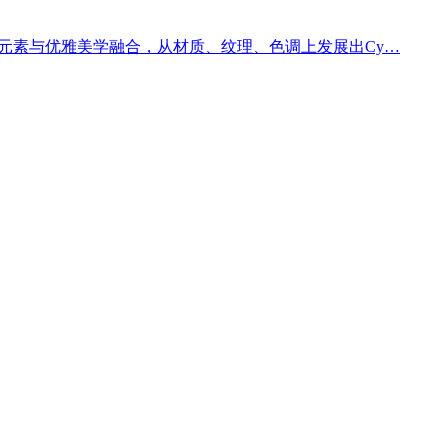
把未来前卫元素与优雅美学融合，从材质、纹理、色调上发展出Cy…