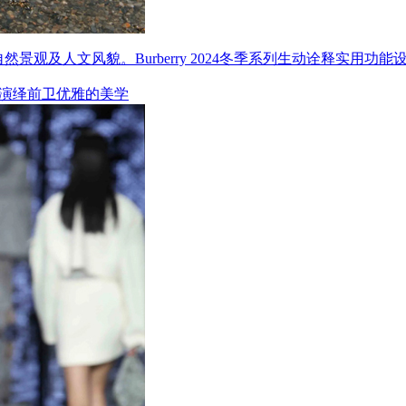
的自然景观及人文风貌。Burberry 2024冬季系列生动诠释实
材质演绎前卫优雅的美学