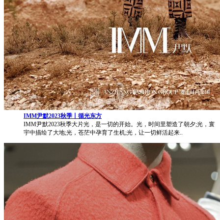
IMM尹默2023秋季丨循光东方
IMM尹默2023秋季大片光，是一切的开始。光，时间里塑造了朝夕;光，寰
宇中描绘了大地;光，苍茫中孕育了生机;光，让一切鲜活起来..