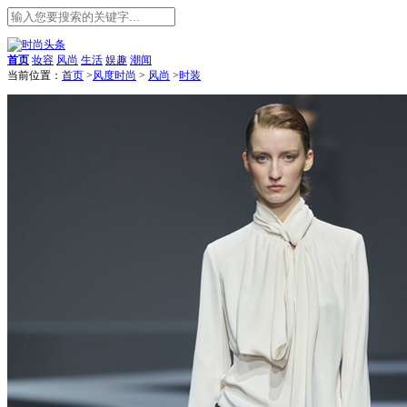
首页
妆容
风尚
生活
娱趣
潮闻
当前位置：
首页
>
风度时尚
>
风尚
>
时装