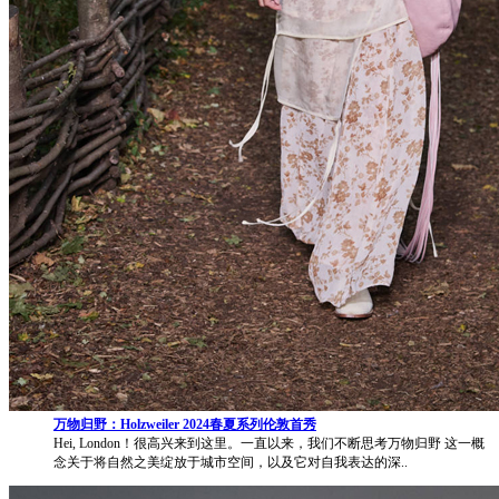
万物归野：Holzweiler 2024春夏系列伦敦首秀
Hei, London！很高兴来到这里。一直以来，我们不断思考万物归野 这一概
念关于将自然之美绽放于城市空间，以及它对自我表达的深..