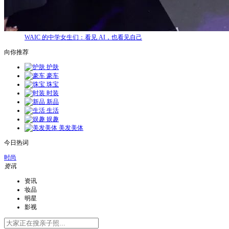
WAIC 的中学女生们：看见 AI，也看见自己
向你推荐
护肤
豪车
珠宝
时装
新品
生活
娱趣
美发美体
今日热词
时尚
资讯
资讯
妆品
明星
影视