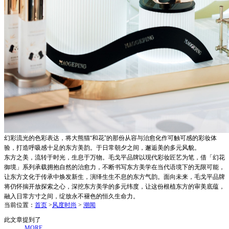
幻彩流光的色彩表达，将大熊猫“和花”的那份从容与治愈化作可触可感的彩妆体
验，打造呼吸感十足的东方美韵。于日常朝夕之间，邂逅美的多元风貌。
东方之美，流转于时光，生息于万物。毛戈平品牌以现代彩妆匠艺为笔，借「幻花
御境」系列承载拥抱自然的治愈力，不断书写东方美学在当代语境下的无限可能，
让东方文化于传承中焕发新生，演绎生生不息的东方气韵。面向未来，毛戈平品牌
将仍怀揣开放探索之心，深挖东方美学的多元纬度，让这份根植东方的审美底蕴，
融入日常方寸之间，绽放永不褪色的恒久生命力。
当前位置：
首页
>
风度时尚
>
潮闻
此文章提到了
MORE