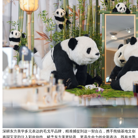
深耕东方美学多元表达的毛戈平品牌，精准捕捉到这一契合点，携手熊猫基地文创
将国宝灵韵注入彩妆创作，赋予东方美更轻盈、更具生命力的全新表达，既有水墨