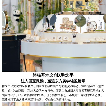
熊猫基地文创X毛戈平
注入国宝灵韵，邂逅东方美学轻盈篇章
作为中华文化的亮眼名片，国宝大熊猫以黑白分明的灵动形态、温和包容的治愈气
质，成为跨越国界、联结大众的东方符号。而诞生自成都大熊猫繁育研究基地的大
熊猫“和花”，它以圆润柔和的外形、佛系随性的姿态、不焦虑不内耗的生活态度，
完美诠释了东方美学里温和包容、松弛自在的精神内核。