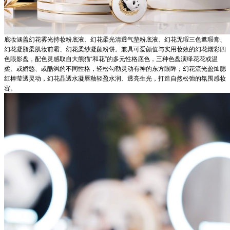
底妆涵盖幻花雾光持妆粉底液、幻花柔光清透气垫粉底液、幻花无瑕三色遮瑕膏、
幻花凝脂柔肌妆前霜、幻花柔纱凝颜粉饼。兼具可爱颜值与实用妆效的幻花熠彩四
色眼影盘，配色灵感取自大熊猫“和花”的多元性格底色，三种色盘演绎花花或温
柔、或娇憨、或酷飒的不同性格，轻松勾勒灵动有神的东方眼眸；幻花流光盈灿腮
红棒莹透灵动，幻花晶透水凝唇釉轻盈水润、透亮生光，打造自然松弛的氛围感妆
容。