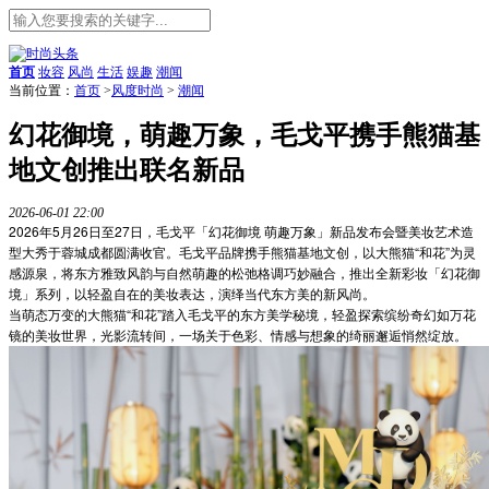
首页
妆容
风尚
生活
娱趣
潮闻
当前位置：
首页
>
风度时尚
>
潮闻
幻花御境，萌趣万象，毛戈平携手熊猫基
地文创推出联名新品
2026-06-01 22:00
2026年5月26日至27日，毛戈平「幻花御境 萌趣万象」新品发布会暨美妆艺术造
型大秀于蓉城成都圆满收官。毛戈平品牌携手熊猫基地文创，以大熊猫“和花”为灵
感源泉，将东方雅致风韵与自然萌趣的松弛格调巧妙融合，推出全新彩妆「幻花御
境」系列，以轻盈自在的美妆表达，演绎当代东方美的新风尚。
当萌态万变的大熊猫“和花”踏入毛戈平的东方美学秘境，轻盈探索缤纷奇幻如万花
镜的美妆世界，光影流转间，一场关于色彩、情感与想象的绮丽邂逅悄然绽放。