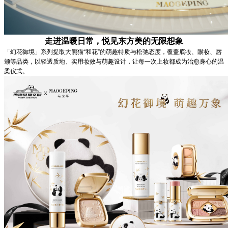
走进温暖日常，悦见东方美的无限想象
「幻花御境」系列提取大熊猫“和花”的萌趣特质与松弛态度，覆盖底妆、眼妆、唇
颊等品类，以轻透质地、实用妆效与萌趣设计，让每一次上妆都成为治愈身心的温
柔仪式。