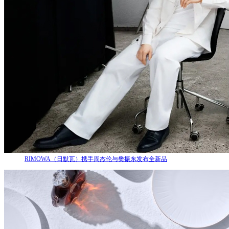
RIMOWA（日默瓦）携手周杰伦与樊振东发布全新品