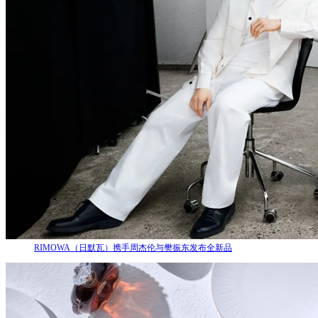
RIMOWA（日默瓦）携手周杰伦与樊振东发布全新品