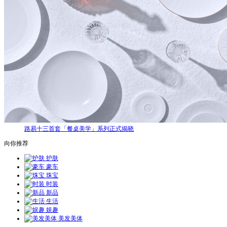
路易十三首套「餐桌美学」系列正式揭晓
向你推荐
护肤
豪车
珠宝
时装
新品
生活
娱趣
美发美体