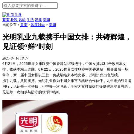
首页
妆容
风尚
生活
娱趣
潮闻
当前位置：
首页
>
风度时尚
>
潮闻
光明乳业九载携手中国女排：共铸辉煌，
见证领“鲜”时刻
2025-07-10 18:37
6月21日，2025世界女排联赛中国香港站继续进行，中国女排以3:1击败日本女
排，收获本站三连胜。6月22日，2025世界女排联赛中国香港站，展开最后一场
争夺，新一届中国女排以三胜一负战绩结束本站比赛，以3胜1负出色战绩。
携手九载，共同拼搏。光明乳业作为中国女排官方战略合作伙伴，九年来始终并肩
同行，见证每一次拼搏，守护每一次飞跃，全程为女排姑娘们提供健康能量补给，
见证每一次扣杀与防守的领“鲜”时刻。