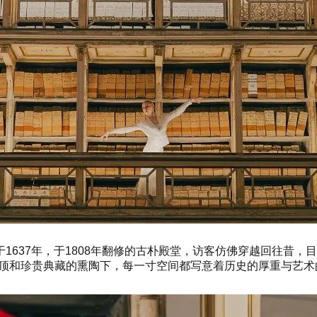
637年，于1808年翻修的古朴殿堂，访客仿佛穿越回往昔，目
画。在壁画穹顶和珍贵典藏的熏陶下，每一寸空间都写意着历史的厚重