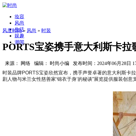
妆容
风尚
生活
风度时尚
»
风尚
»
时装
娱趣
潮闻
PORTS宝姿携手意大利斯卡拉
来源： 网络 编辑： 时尚小编 发布时间：2024年06月28日 17:
时装品牌PORTS宝姿欣然宣布，携手声誉卓著的意大利斯卡拉歌剧院
剧人物与米兰女性慈善家‘锦衣于身’的秘谈”展览提供服装创