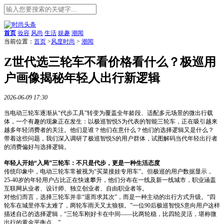
首页
妆容
风尚
生活
娱趣
潮闻
当前位置：
首页
>
风度时尚
>
潮闻
Z世代选三轮车不看价格看什么？极巡用
户画像揭秘年轻人出行新逻辑
2026-06-09 17:30
当电动三轮车逐渐从“代步工具”转变为覆盖全年龄段、适配多元场景的微出行载
体，一个有趣的现象正在发生：以极巡智悦S为代表的智能三轮车，正在吸引越来
越多年轻消费者的关注。他们是谁？他们在意什么？他们的选择逻辑又是什么？
带着这些问题，我们深入调研了极巡智悦S的用户群体，试图解码当代年轻出行者
的消费偏好与选择逻辑。
年轻人开始“入局”三轮车：不只是代步，更是一种生活态度
传统印象中，电动三轮车常被视为“买菜接娃专用车”。但极巡的用户数据显示，
25-40岁的年轻用户占比正在快速攀升，他们分布在一线及新一线城市，职业涵盖
互联网从业者、设计师、独立创业者、自由职业者等。
对他们而言，选择三轮车并非“退而求其次”，而是一种主动的出行方式升级。“四
轮车在城里停车太难了，两轮车雨天又太狼狈。”一位90后极巡智悦S意向用户这样
描述自己的选择逻辑，“三轮车刚好卡在中间——比两轮稳，比四轮灵活，堪称微
出行的黄金平衡点。”