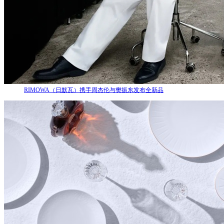
RIMOWA（日默瓦）携手周杰伦与樊振东发布全新品