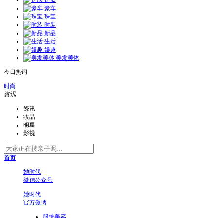
护肤
豪车
珠宝
时装
新品
生活
娱趣
美发美体
今日热词
时尚
资讯
资讯
妆品
明星
影视
首页
她时代
微信公众号
她时代
官方微博
服饰美容