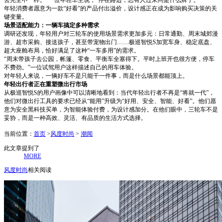
去完全不一样。”一位年轻车主说，“停在路边，总有人过来问是什么牌子。”
年轻消费者愿意为一款“好看”的产品付出溢价，设计感正在成为影响购买决策的关
键变量。
场景适配能力：一辆车搞定多种需求
调研还发现，年轻用户对三轮车的使用场景需求更加多元：日常通勤、周末城郊漫
游、超市采购、接送孩子，甚至带宠物出门……极巡智悦S加宽车身、稳定底盘、
超大座舱布局，恰好满足了这种“一车多用”的需求。
“周末带孩子去公园，帐篷、零食、平衡车全塞得下。平时上班开也很方便，停车
不费劲。”一位试驾用户这样描述自己的用车体验。
对年轻人来说，一辆好车不是只能干一件事，而是什么场景都能顶上。
年轻出行者正在重塑微出行市场
从极巡智悦S的用户画像中可以清晰地看到：当代年轻出行者不再是“将就一代”，
他们对微出行工具的要求已经从“能用”升级为“好用、安全、智能、好看”。他们愿
意为安全黑科技买单，为智能体验付费，为设计感加分。在他们眼中，三轮车不是
妥协，而是一种高效、灵活、有品质的生活方式选择。
当前位置：
首页
>
风度时尚
>
潮闻
此文章提到了
MORE
风度时尚
相关阅读