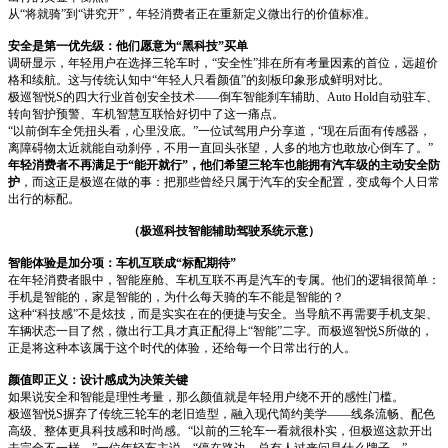
从“将就骑”到“讲究开”，年轻消费者正在重新定义微出行的价值标准。
安全是第一优先级：他们愿意为“黑科技”买单
调研显示，年轻用户在选择三轮车时，“安全性”排在所有考量因素的首位，远超价
格和续航。这与传统认知中“年轻人只看颜值”的刻板印象形成鲜明对比。
极巡智悦S的四大行业首创安全技术——倒车智能刹车辅助、Auto Hold自动驻车、
转向智护预警、车机智慧互联恰好切中了这一痛点。
“以前倒车全凭扭头看，心里没底。”一位试驾用户分享道，“现在后面有传感器，
离障碍物太近就能自动刹停，不用一直回头张望，人多的地方也敢放心倒车了。”
年轻消费者不再满足于“能开就行”，他们希望三轮车也能拥有汽车级的主动安全防
护
，而这正是极巡在做的事：把那些曾经只属于汽车的安全配置，变成每个人日常
出行的标配。
（极巡科技智能辅助驾驶系统示意）
智能体验是加分项：车机互联成“标配期待”
在年轻消费者眼中，智能座舱、车机互联不再是汽车的专属。他们的逻辑很简单：
手机是智能的，家是智能的，为什么每天骑的车不能是智能的？
这种“科技感”不是炫技，而是实实在在的便捷与安全。当导航不再需要手机支架、
车辆状态一目了然，微出行工具才真正配得上“智能”二字。而极巡智悦S所做的，
正是将这种本该属于这个时代的体验，还给每一个日常出行的人。
颜值即正义：设计感成为决策关键
如果说安全和智能是理性考量，那么颜值就是年轻用户绕不开的感性门槛。
极巡智悦S摒弃了传统三轮车的老旧造型，融入现代简约美学——线条流畅、配色
高级、整体更具科技感和时尚感。“以前的三轮车一看就很朴实，但极巡这款开出