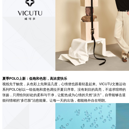
夏季POLO上新：低饱和色彩，高浓度快乐
视线先于触觉，从色彩上先降温几度，心情便也跟着轻盈起来。VICUTU文雅运动
系列POLO衫以一组低饱和度色调拉开夏日序章。没有刺目的高亮，不追求喧哗的
张扬，只用恰到好处的柔和与干净，让配色成为心情的天然“凉方”，自带能够击退
烦闷情绪的“多巴胺”治愈能量。让每一天的出场，都能格外自在明朗。