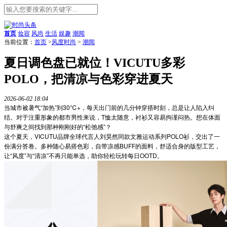
首页
妆容
风尚
生活
娱趣
潮闻
当前位置：
首页
>
风度时尚
>
潮闻
夏日调色盘已就位！VICUTU多彩
POLO，把清凉与色彩穿进夏天
2026-06-02 18:04
当城市被暑气“加热”到30℃+，每天出门前的几分钟穿搭时刻，总是让人陷入纠
结。对于注重形象的都市男性来说，T恤太随意，衬衫又容易拘谨闷热。想在体面
与舒爽之间找到那种刚刚好的“松弛感”？
这个夏天，VICUTU品牌全球代言人刘昊然同款文雅运动系列POLO衫，交出了一
份满分答卷。多种随心易搭色彩，自带凉感BUFF的面料，舒适合身的版型工艺，
让“风度”与“清凉”不再只能单选，助你轻松玩转每日OOTD。