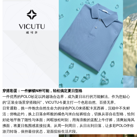
穿搭彩蛋：一件解锁N种可能，轻松搞定夏日型格
一件优秀的POLO衫足以跨越场合边界，成为夏日出行的万能解法。作为您贴心
的“正装全场景穿搭顾问”，VICUTU今夏主打一个色彩自然、百搭无界。
日常通勤，挑一件饱含自然生命力的绿色POLO来搭配卡其西裤，沉稳中不失鲜
活；傍晚赴约，换上日落余晖般的橘色与米白短裤组合，切换从容自在型格，恰到
好处地平衡了随性与体面；闲暇放松时刻，用海浪般的蓝配上牛仔裤，清爽如海风
拂面，将夏日氛围感直接拉满。从周一到周日，从日出到日落，让多彩POLO伴你
游刃转场，保持最佳状态，迎面缤纷生活片段。