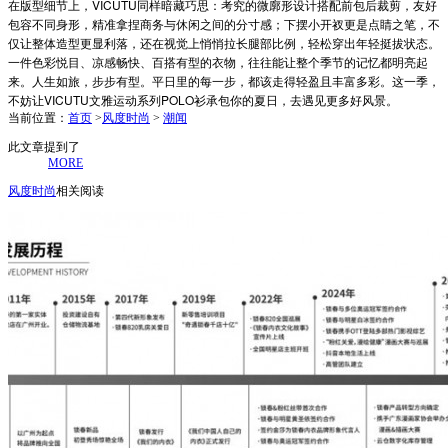
在版型细节上，VICUTU同样暗藏巧思：考究的微廓形设计搭配前包后裁剪，友好
包容不同身形，精准拿捏商务与休闲之间的分寸感；下摆小开衩更是点睛之笔，不
仅让整体造型更显利落，还在视觉上悄悄拉长腿部比例，轻松穿出年轻挺拔状态。
一件色彩悦目、凉感畅快、百搭有型的衣物，往往能让整个季节的记忆都明亮起
来。人生如旅，步步有型。平日里的每一步，都该走得轻盈且丰富多彩。这一季，
不妨让VICUTU文雅运动系列POLO衫承包你的夏日，去遇见更多好风景。
当前位置：
首页
>
风度时尚
>
潮闻
此文章提到了
MORE
风度时尚
相关阅读