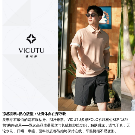
凉感面料×贴心版型：让身体自在深呼吸
夏季穿衣最怕的是衣服粘身、闷汗难散。VICUTU多彩POLO衫以核心材料“冰丝
棉”助你破局——甄选高品质桑蚕丝与长绒棉纱线交织，触肤瞬凉，透气干爽；无
论水洗、日晒、摩擦，面料状态都能始终保持在线，平整挺括不易变形。