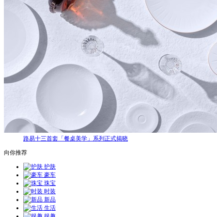
路易十三首套「餐桌美学」系列正式揭晓
向你推荐
护肤
豪车
珠宝
时装
新品
生活
娱趣