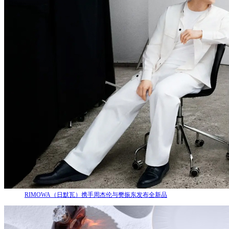
RIMOWA（日默瓦）携手周杰伦与樊振东发布全新品