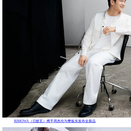
RIMOWA（日默瓦）携手周杰伦与樊振东发布全新品