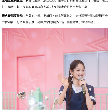
全场景重构覆盖：
从都市通勤、潮玩社交、亲子出行到精致优雅出行，覆盖年轻女
性、精致白领、宝妈家庭等核心人群，让时尚渗透日常出行每一刻；
爆火IP深度联动：
与黄油小熊、奥黛丽・赫本等IP联名，从外观设计到功能细节全
方位融合，打造高辨识度、高出片率的爆款产品，强化时尚、潮流标签；