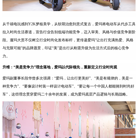
从千禧电玩感到Y2K梦核美学，从软萌治愈到意式复古，爱玛将电动车从代步工具
拉入时尚生活赛道，宣告行业告别低端功能竞争，迈入审美、风格与价值竞争新阶
段。遛玛大赏不仅树立行业时尚化发布标杆，更传递爱玛“让出行充满热爱、风格
与无限可能”的品牌愿景，印证“美”是出行从刚需升级为生活方式后的核心竞争
力。
升维：“美是竞争力”理念落地，爱玛以代际领先，重新定义行业时尚观
爱玛副董事长段华曾多次强调：“爱玛，让出行更美好”、“美是有规律的，美是一
种竞争力”、“要像设计时装一样设计电动车”、“要让每一个中国人都能骑到时尚好
车”，这些理念贯穿爱玛二十余年的发展，成为爱玛底层产品逻辑与长期战略。