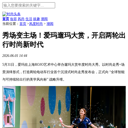
首页
妆容
风尚
生活
娱趣
潮闻
当前位置：
首页
>
风度时尚
>
潮闻
秀场变主场！爱玛遛玛大赏，开启两轮出
行时尚新时代
2026-06-01 14:44
5月31日，爱玛在上海ROJO艺术中心举办遛玛大赏年度时尚大秀。以时尚走秀+场
景演绎形式，打造两轮电动车行业首个沉浸式时尚走秀发布会，正式向 “全球智能
与可持续轻出行的美学风向标” 战略升维。