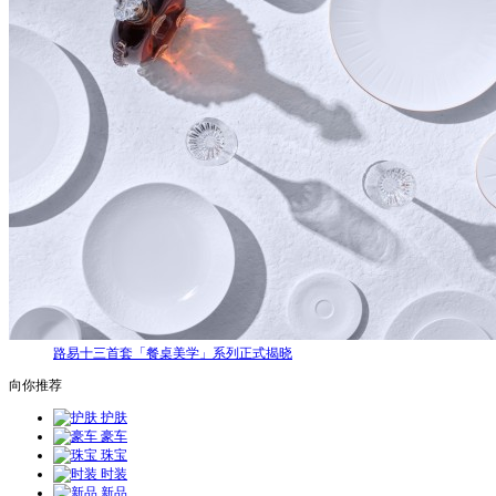
路易十三首套「餐桌美学」系列正式揭晓
向你推荐
护肤
豪车
珠宝
时装
新品