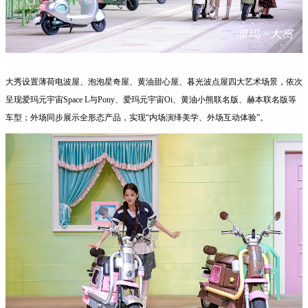
大秀设置薄荷电波屋、泡泡星奇屋、黄油甜心屋、暮光波点屋四大艺术场景，依次
呈现爱玛元宇宙Space L与Pony、爱玛元宇宙Oi、黄油小熊联名版、赫本联名版等
车型；外场同步展示全形态产品，实现“内场演绎美学、外场互动体验”。