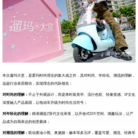
本次遛玛大赏，是爱玛时尚理念的集大成之作，其对时尚、年轻化、潮流的理解，
远超行业表层模仿，实现理念的代际领先：
对时尚的理解：
不止于外观设计，而是将时装美学、流行色彩、轻奢质感、IP文化
深度融入产品基因，让电动车升级为时尚生活符号；
对年轻化的理解：
精准捕捉Z世代文化审美，以开放式DIY空间、潮趣玩法，让产
品成为自我表达的创意载体；
对潮流的理解：
联动黄油小熊、奥黛丽・赫本等多元IP，覆盖可爱、潮流、经典等