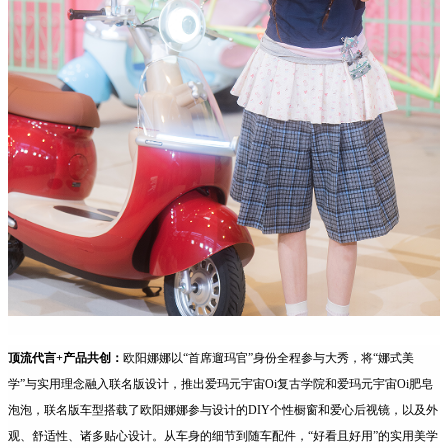
顶流代言+产品共创：
欧阳娜娜以“首席遛玛官”身份全程参与大秀，将“娜式美
学”与实用理念融入联名版设计，推出爱玛元宇宙Oi复古学院和爱玛元宇宙Oi肥皂
泡泡，联名版车型搭载了欧阳娜娜参与设计的DIY个性橱窗和爱心后视镜，以及外
观、舒适性、诸多贴心设计。从车身的细节到随车配件，“好看且好用”的实用美学