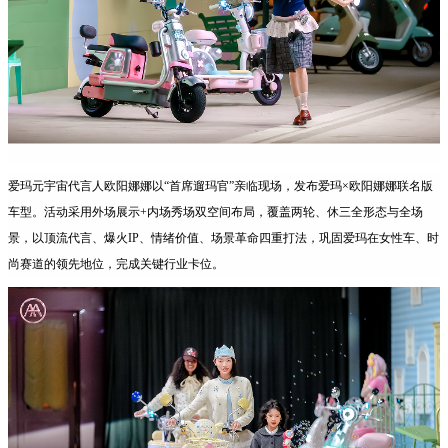
爱玛元宇宙代言人欧阳娜娜以“首席遛玛官”亲临现场，发布爱玛×欧阳娜娜联名版
车型。活动采用外场展示+内场秀场双空间布局，覆盖两轮、休三全形态与全场
景，以顶流代言、爆火IP、情绪价值、场景革命四重打法，巩固爱玛在女性车、时
尚赛道的领先地位，完成关键行业卡位。