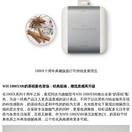
1000X十周年典藏版践行可持续发展理念
WH-1000XM6奶茶棕新色登场：经典延续，潮流质感再升级
在1000X系列十周年之际，索尼同步为旗舰型号WH-1000XM6推出全新“奶茶棕”配
色，为这一经典产品注入更具温度感的设计表达。不同于以往黑色与铂金银所呈现
的科技感取向，奶茶棕色以柔和中性的奶棕为主调，在光线变化下展现出细腻而沉
稳的层次变化，在保留专业旗舰气质的同时，更显低调雅致，轻松适配多元日常穿
搭与各类生活场景，百搭又耐看。作为WH-1000XM6第五款配色[3]，奶茶棕于经
典色系之外再添细腻格调，让个性化风格拥有更多可能。