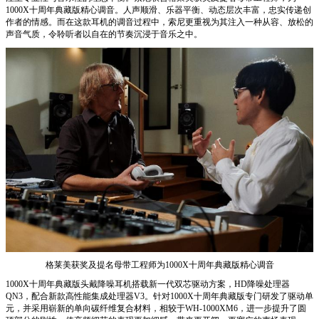
1000X十周年典藏版精心调音。人声顺滑、乐器平衡、动态层次丰富，忠实传递创
作者的情感。而在这款耳机的调音过程中，索尼更重视为其注入一种从容、放松的
声音气质，令聆听者以自在的节奏沉浸于音乐之中。
格莱美获奖及提名母带工程师为1000X十周年典藏版精心调音
1000X十周年典藏版头戴降噪耳机搭载新一代双芯驱动方案，HD降噪处理器
QN3，配合新款高性能集成处理器V3。针对1000X十周年典藏版专门研发了驱动单
元，并采用崭新的单向碳纤维复合材料，相较于WH-1000XM6，进一步提升了圆