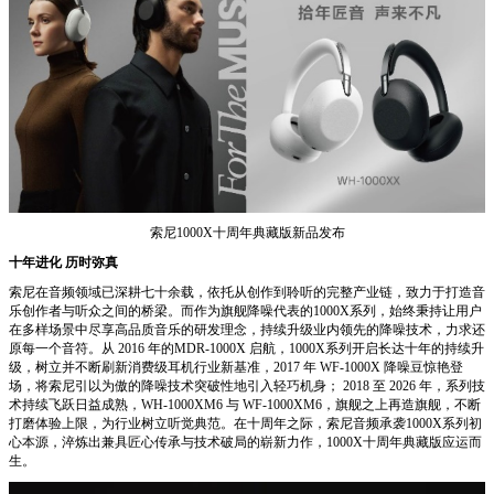
索尼1000X十周年典藏版新品发布
十年进化 历时弥真
索尼在音频领域已深耕七十余载，依托从创作到聆听的完整产业链，致力于打造音
乐创作者与听众之间的桥梁。而作为旗舰降噪代表的1000X系列，始终秉持让用户
在多样场景中尽享高品质音乐的研发理念，持续升级业内领先的降噪技术，力求还
原每一个音符。从 2016 年的MDR-1000X 启航，1000X系列开启长达十年的持续升
级，树立并不断刷新消费级耳机行业新基准，2017 年 WF-1000X 降噪豆惊艳登
场，将索尼引以为傲的降噪技术突破性地引入轻巧机身； 2018 至 2026 年，系列技
术持续飞跃日益成熟，WH-1000XM6 与 WF-1000XM6，旗舰之上再造旗舰，不断
打磨体验上限，为行业树立听觉典范。在十周年之际，索尼音频承袭1000X系列初
心本源，淬炼出兼具匠心传承与技术破局的崭新力作，1000X十周年典藏版应运而
生。