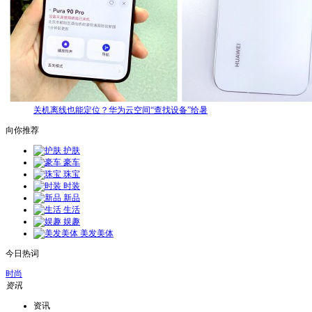
关机离线也能定位？华为云空间“查找设备”给暑
向你推荐
护肤
豪车
珠宝
时装
新品
生活
娱趣
美发美体
今日热词
时尚
资讯
资讯