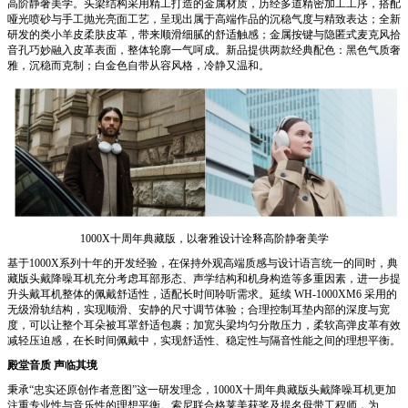
高阶静奢美学。头梁结构采用精工打造的金属材质，历经多道精密加工工序，搭配
哑光喷砂与手工抛光亮面工艺，呈现出属于高端作品的沉稳气度与精致表达；全新
研发的类小羊皮柔肤皮革，带来顺滑细腻的舒适触感；金属按键与隐匿式麦克风拾
音孔巧妙融入皮革表面，整体轮廓一气呵成。新品提供两款经典配色：黑色气质奢
雅，沉稳而克制；白金色自带从容风格，冷静又温和。
1000X十周年典藏版，以奢雅设计诠释高阶静奢美学
基于1000X系列十年的开发经验，在保持外观高端质感与设计语言统一的同时，典
藏版头戴降噪耳机充分考虑耳部形态、声学结构和机身构造等多重因素，进一步提
升头戴耳机整体的佩戴舒适性，适配长时间聆听需求。延续 WH-1000XM6 采用的
无级滑轨结构，实现顺滑、安静的尺寸调节体验；合理控制耳垫内部的深度与宽
度，可以让整个耳朵被耳罩舒适包裹；加宽头梁均匀分散压力，柔软高弹皮革有效
减轻压迫感，在长时间佩戴中，实现舒适性、稳定性与隔音性能之间的理想平衡。
殿堂音质 声临其境
秉承“忠实还原创作者意图”这一研发理念，1000X十周年典藏版头戴降噪耳机更加
注重专业性与音乐性的理想平衡。索尼联合格莱美获奖及提名母带工程师，为