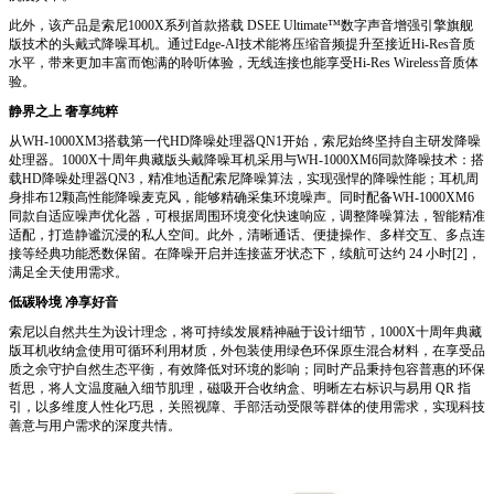
此外，该产品是索尼1000X系列首款搭载 DSEE Ultimate™数字声音增强引擎旗舰
版技术的头戴式降噪耳机。通过Edge-AI技术能将压缩音频提升至接近Hi-Res音质
水平，带来更加丰富而饱满的聆听体验，无线连接也能享受Hi-Res Wireless音质体
验。
静界之上
奢享纯粹
从WH-1000XM3搭载第一代HD降噪处理器QN1开始，索尼始终坚持自主研发降噪
处理器。1000X十周年典藏版头戴降噪耳机采用与WH-1000XM6同款降噪技术：搭
载HD降噪处理器QN3，精准地适配索尼降噪算法，实现强悍的降噪性能；耳机周
身排布12颗高性能降噪麦克风，能够精确采集环境噪声。同时配备WH-1000XM6
同款自适应噪声优化器，可根据周围环境变化快速响应，调整降噪算法，智能精准
适配，打造静谧沉浸的私人空间。此外，清晰通话、便捷操作、多样交互、多点连
接等经典功能悉数保留。在降噪开启并连接蓝牙状态下，续航可达约 24 小时[2]，
满足全天使用需求。
低碳聆境
净享好音
索尼以自然共生为设计理念，将可持续发展精神融于设计细节，1000X十周年典藏
版耳机收纳盒使用可循环利用材质，外包装使用绿色环保原生混合材料，在享受品
质之余守护自然生态平衡，有效降低对环境的影响；同时产品秉持包容普惠的环保
哲思，将人文温度融入细节肌理，磁吸开合收纳盒、明晰左右标识与易用 QR 指
引，以多维度人性化巧思，关照视障、手部活动受限等群体的使用需求，实现科技
善意与用户需求的深度共情。