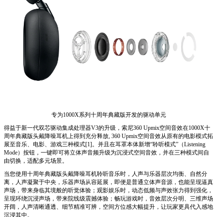
专为1000X系列十周年典藏版开发的驱动单元
得益于新一代双芯驱动集成处理器V3的升级，索尼360 Upmix空间音效在1000X十
周年典藏版头戴降噪耳机上得到充分释放, 360 Upmix空间音效从原有的电影模式拓
展至音乐、电影、游戏三种模式[
1]
。并且在耳罩本体新增“聆听模式”（Listening
Mode）按钮，一键即可将立体声音频升级为沉浸式空间音效，并在三种模式间自
由切换，适配多元场景。
当您使用十周年典藏版头戴降噪耳机聆听音乐时，人声与乐器层次均衡、自然分
离，人声凝聚于中央，乐器声场从容延展，即便是普通立体声音源，也能呈现逼真
声场，带来身临其境般的听觉体验；观影娱乐时，动态低频与声效张力得到强化，
呈现环绕沉浸声场，带来院线级震撼体验；畅玩游戏时，音效层次分明、三维声场
开阔，人声清晰通透、细节精准可辨，空间方位感大幅提升，让玩家更具代入感地
沉浸其中。