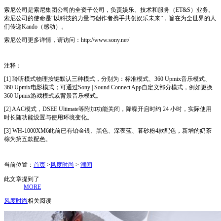
索尼公司是索尼集团公司的全资子公司，负责娱乐、技术和服务（ET&S）业务。
索尼公司的使命是“以科技的力量与创作者携手共创娱乐未来”，旨在为全世界的人
们传递Kando（感动）。
索尼公司更多详情，请访问：http://www.sony.net/
注释：
[1] 聆听模式物理按键默认三种模式，分别为：标准模式、360 Upmix音乐模式、
360 Upmix电影模式；可通过Sony | Sound Co
nnect App自定义部分模式，例如更换
360 Upmix游戏模式或背景音乐模式。
[2] AAC模式，DSEE Ultimate等附加功能关闭，降噪开启时约 24 小时，实际使用
时长随功能设置与使用环境变化。
[3] WH-1000XM6此前已有铂金银、黑色、深夜蓝、暮砂粉4款配色，新增的奶茶
棕为第五款配色。
当前位置：
首页
>
风度时尚
>
潮闻
此文章提到了
MORE
风度时尚
相关阅读