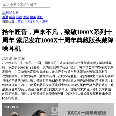
首页
妆容
风尚
生活
娱趣
潮闻
当前位置：
首页
>
风度时尚
>
潮闻
拾年匠音，声来不凡，致敬1000X系列十
周年 索尼发布1000X十周年典藏版头戴降
噪耳机
2026-05-20 17:38
2026年5月20日，索尼（中国）有限公司正式发布1000X十周年典藏版头戴降噪耳
机，承袭旗舰系列产品使命，以“感官共鸣”为设计理念，将声学艺术与静奢美学深
度融合：手工抛光的高端金属转轴，兼具声学传导与舒适亲肤的甄选耳罩材质——
视觉的极简、听觉的纯净、触觉的温润，在此相得益彰。这款典藏之作以匠心传承
与技术革新的内在共振，搭建起音乐创作者与聆听者之间跨越时空的精神联结，让
纯粹旋律直抵内心。此番新品的发布既是对十年间1000X 历代经典产品的致意，也
是索尼音频“为音乐而生” 品牌理念的集大成体现，亦是对未来音乐聆听美学价值
的崭新诠释。同时，备受赞誉的旗舰降噪WH-1000XM6头戴式降噪耳机推出全新
奶茶棕配色。