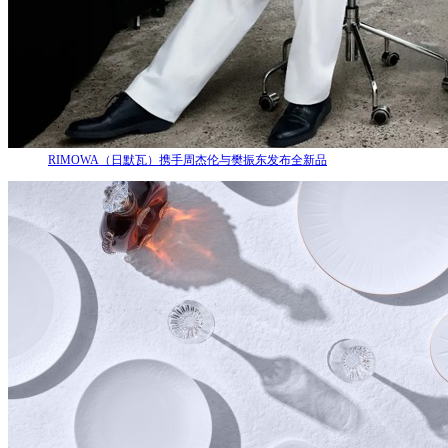
RIMOWA（日默瓦）携手周杰伦与樊振东发布全新品