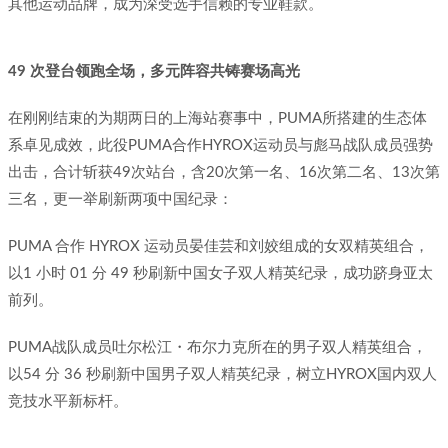
其他运动品牌，成为深受选手信赖的专业鞋款。
49 次登台领跑全场，多元阵容共铸赛场高光
在刚刚结束的为期两日的上海站赛事中，PUMA所搭建的生态体
系卓见成效，此役PUMA合作HYROX运动员与彪马战队成员强势
出击，合计斩获49次站台，含20次第一名、16次第二名、13次第
三名，更一举刷新两项中国纪录：
PUMA 合作 HYROX 运动员晏佳芸和刘姣组成的女双精英组合，
以1 小时 01 分 49 秒刷新中国女子双人精英纪录，成功跻身亚太
前列。
PUMA战队成员吐尔松江・布尔力克所在的男子双人精英组合，
以54 分 36 秒刷新中国男子双人精英纪录，树立HYROX国内双人
竞技水平新标杆。