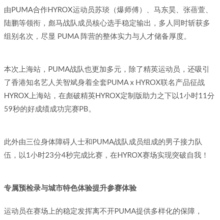
由PUMA合作HYROX运动员苏琰（爆师傅）、马东昊、张蓓萱、
陆鹏等领衔，彪马战队成员核心选手稳定输出，多人同时斩获多
组别名次，尽显 PUMA 阵营的整体实力与人才储备厚度。
本次上海站，PUMA战队也更加多元，除了精英运动员，还吸引
了香港知名艺人关智斌身着全套PUMA x HYROX联名产品征战
HYROX上海站，在彪破精英HYROX定制版助力之下以1小时11分
59秒的好成绩成功完赛PB。
此外由三位身体障碍人士和PUMA战队成员组成的男子接力队
伍，以1小时23分4秒完成比赛，在HYROX赛场实现突破自我！
专属预检录与城市特色体验提升参赛体验
运动员在赛场上的稳定发挥离不开PUMA提供多样化的保障，