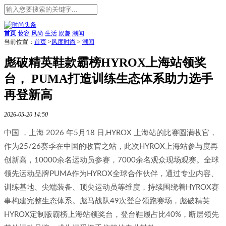
首页
妆容
风尚
生活
娱趣
潮闻
当前位置：
首页
>
风度时尚
>
潮闻
彪破精英鞋款霸榜HYROX上海站领奖
台， PUMA打造训练生态体系助力选手
再登新高
2026-05-20 14:50
中国 ，上海 2026 年5月18 日,HYROX 上海站的比赛圆满收官，
作为25/26赛季在中国的收官之站，此次HYROX上海站参与度再
创新高，10000余名运动员参赛，7000余名观众现场观赛。全球
领先运动品牌PUMA作为HYROX全球合作伙伴，通过专业内容、
训练基地、尖端装备、顶尖运动员等维度，持续围绕着HYROX赛
事构建完整生态体系。彪马战队49次登台领跑赛场，彪破精英
HYROX定制版霸榜上海站领奖台，登台鞋履占比40%，断层领先