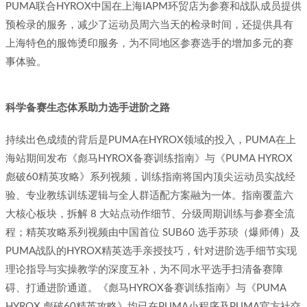
PUMA联合HYROX中国在上海IAPM环贸店为参赛和战队成员提供
预检录的服务，减少了运动员周六当天的检录时间，还提供具有
上海特色的服饰烫印服务，为不同地区参赛选手的增加多元的赛
事体验。
科学备赛生态体系助力选手进阶之路
持续出色成绩的背后是PUMA在HYROX领域的投入，PUMA在上
海站期间发布《彪马HYROX备赛训练指南》与《PUMA HYROX
彪破60精英攻略》系列视频，训练指南将国内顶尖运动员实战经
验、专业教练训练逻辑与全人群适配方案融为一体。指南覆盖六
大核心板块，拆解 8 大站点动作细节、分级周期训练与参赛全流
程；精英攻略系列视频由中国首位 SUB60 选手苏琰（爆师傅）及
PUMA战队的HYROX精英选手亲授技巧，针对进阶选手细节实现
理论指导与实操教学的深度互补，为不同水平选手扫清备赛障
碍、打通进阶通道。《彪马HYROX备赛训练指南》与《PUMA
HYROX 彪破60精英攻略》均已在PUMA小程序及PUMA官方社交