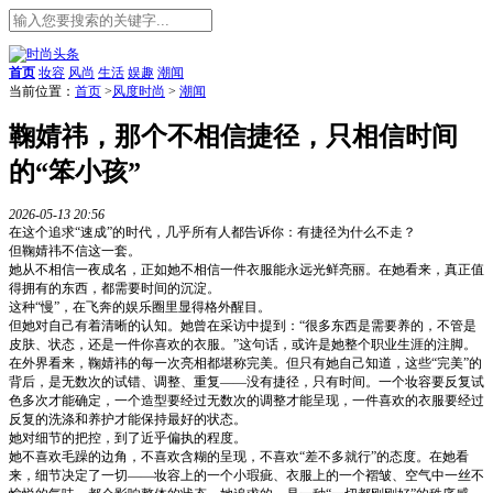
首页
妆容
风尚
生活
娱趣
潮闻
当前位置：
首页
>
风度时尚
>
潮闻
鞠婧祎，那个不相信捷径，只相信时间
的“笨小孩”
2026-05-13 20:56
在这个追求“速成”的时代，几乎所有人都告诉你：有捷径为什么不走？
但鞠婧祎不信这一套。
她从不相信一夜成名，正如她不相信一件衣服能永远光鲜亮丽。在她看来，真正值
得拥有的东西，都需要时间的沉淀。
这种“慢”，在飞奔的娱乐圈里显得格外醒目。
但她对自己有着清晰的认知。她曾在采访中提到：“很多东西是需要养的，不管是
皮肤、状态，还是一件你喜欢的衣服。”这句话，或许是她整个职业生涯的注脚。
在外界看来，鞠婧祎的每一次亮相都堪称完美。但只有她自己知道，这些“完美”的
背后，是无数次的试错、调整、重复——没有捷径，只有时间。一个妆容要反复试
色多次才能确定，一个造型要经过无数次的调整才能呈现，一件喜欢的衣服要经过
反复的洗涤和养护才能保持最好的状态。
她对细节的把控，到了近乎偏执的程度。
她不喜欢毛躁的边角，不喜欢含糊的呈现，不喜欢“差不多就行”的态度。在她看
来，细节决定了一切——妆容上的一个小瑕疵、衣服上的一个褶皱、空气中一丝不