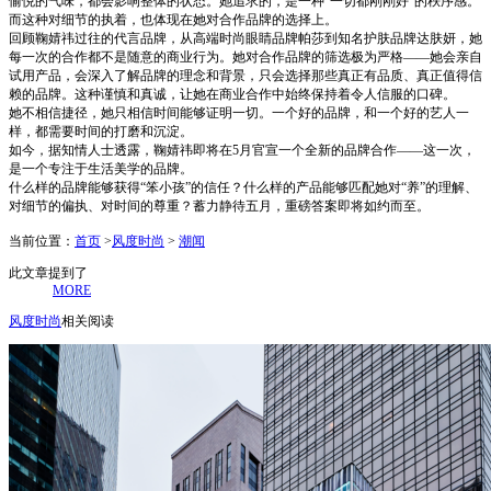
愉悦的气味，都会影响整体的状态。她追求的，是一种“一切都刚刚好”的秩序感。
而这种对细节的执着，也体现在她对合作品牌的选择上。
回顾鞠婧祎过往的代言品牌，从高端时尚眼睛品牌帕莎到知名护肤品牌达肤妍，她
每一次的合作都不是随意的商业行为。她对合作品牌的筛选极为严格——她会亲自
试用产品，会深入了解品牌的理念和背景，只会选择那些真正有品质、真正值得信
赖的品牌。这种谨慎和真诚，让她在商业合作中始终保持着令人信服的口碑。
她不相信捷径，她只相信时间能够证明一切。一个好的品牌，和一个好的艺人一
样，都需要时间的打磨和沉淀。
如今，据知情人士透露，鞠婧祎即将在5月官宣一个全新的品牌合作——这一次，
是一个专注于生活美学的品牌。
什么样的品牌能够获得“笨小孩”的信任？什么样的产品能够匹配她对“养”的理解、
对细节的偏执、对时间的尊重？蓄力静待五月，重磅答案即将如约而至。
当前位置：
首页
>
风度时尚
>
潮闻
此文章提到了
MORE
风度时尚
相关阅读