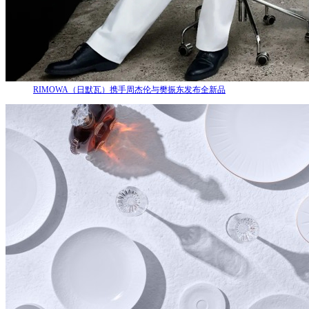
RIMOWA（日默瓦）携手周杰伦与樊振东发布全新品