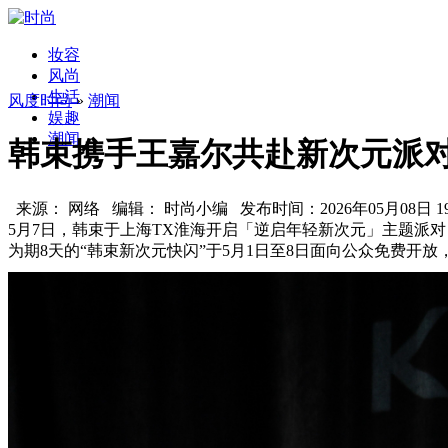
妆容
风尚
生活
风度时尚
»
潮闻
娱趣
潮闻
韩束携手王嘉尔共赴新次元派
来源： 网络 编辑： 时尚小编 发布时间：2026年05月08日 19:
5月7日，韩束于上海TX淮海开启「逆启年轻新次元」主题派
为期8天的
“韩束新次元快闪”于5月1日至8日面向公众免费开