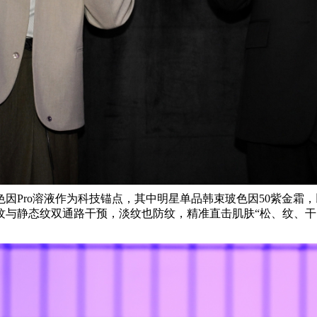
色因
Pro溶液作为科技锚点，其中明星单品韩束玻色因50紫金霜
纹与静态纹双通路干预，淡纹也防纹
，精准直击肌肤
“松、纹、