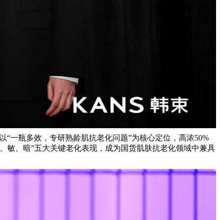
，以“一瓶多效，专研熟龄肌抗老化问题”为核心定位，
高浓
50%
干、敏、暗”五大关键
老化表现，成为国货肌肤
抗老化领域中兼具