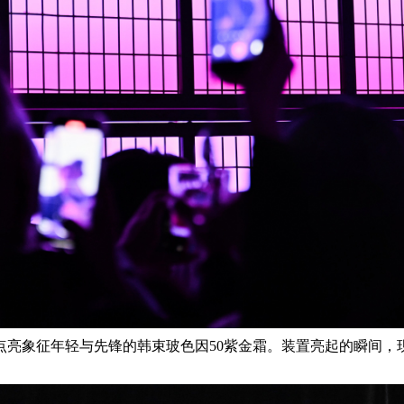
点亮象征年轻与先锋的韩束玻色因
50紫金霜。装置亮起的瞬间，