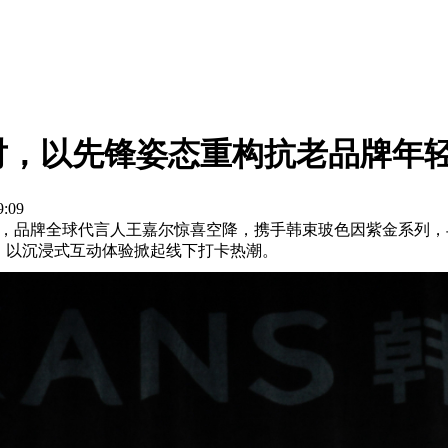
对，以先锋姿态重构抗老品牌年
09
对，品牌全球代言人王嘉尔惊喜空降，携手韩束玻色因紫金系列，
放，以沉浸式互动体验掀起线下打卡热潮。