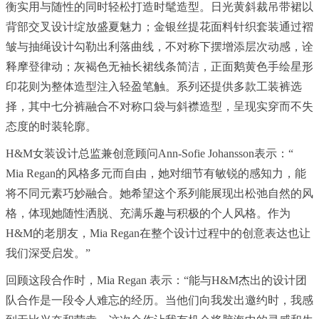
衡实用与随性的同时轻松打造时髦造型。日光黄斜裁吊带裙以
背部交叉设计绽放盛夏魅力；金银丝提花面料针织套装通过褶
皱与抽绳设计勾勒出利落曲线，不对称下摆增添层次动感，诠
释摩登律动；灰褐色无袖长裙线条简洁，正面鹅黄色手绘星形
印花则为整体造型注入轻盈笔触。系列还提供多款工装裤选
择，其中七分裤融合不对称口袋与斜襟造型，呈现实穿而不失
态度的时装轮廓。
H&M女装设计总监兼创意顾问Ann-Sofie Johansson表示：“
Mia Regan的风格多元而自由，她对细节有敏锐的感知力，能
将不同元素巧妙融合。她希望这个系列能展现出松弛自然的风
格，体现她随性洒脱、充满乐趣与积极的个人风格。作为
H&M的老朋友，Mia Regan在整个设计过程中的创意表达也让
我们深受启发。”
回顾这段合作时，Mia Regan 表示：“能与H&M杰出的设计团
队合作是一段令人难忘的经历。当他们向我发出邀约时，我感