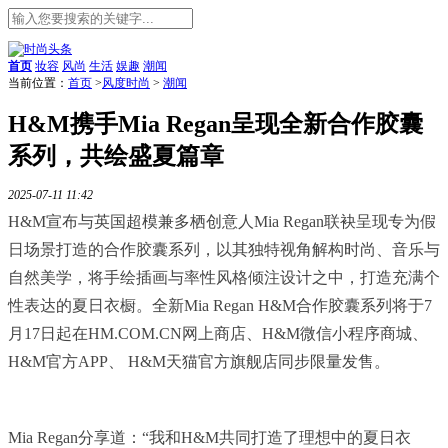
首页
妆容
风尚
生活
娱趣
潮闻
当前位置：
首页
>
风度时尚
>
潮闻
H&M携手Mia Regan呈现全新合作胶囊
系列，共绘盛夏篇章
2025-07-11 11:42
H&M宣布与英国超模兼多栖创意人Mia Regan联袂呈现专为假
日场景打造的合作胶囊系列，以其独特视角解构时尚、音乐与
自然美学，将手绘插画与率性风格倾注设计之中，打造充满个
性表达的夏日衣橱。全新Mia Regan H&M合作胶囊系列将于7
月17日起在HM.COM.CN网上商店、H&M微信小程序商城、
H&M官方APP、 H&M天猫官方旗舰店同步限量发售。
Mia Regan分享道：“我和H&M共同打造了理想中的夏日衣