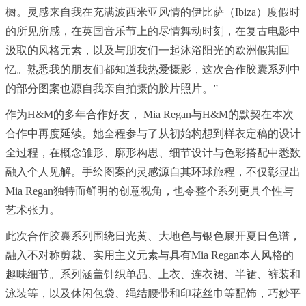
橱。灵感来自我在充满波西米亚风情的伊比萨（Ibiza）度假时
的所见所感，在英国音乐节上的尽情舞动时刻，在复古电影中
汲取的风格元素，以及与朋友们一起沐浴阳光的欧洲假期回
忆。熟悉我的朋友们都知道我热爱摄影，这次合作胶囊系列中
的部分图案也源自我亲自拍摄的胶片照片。”
作为H&M的多年合作好友， Mia Regan与H&M的默契在本次
合作中再度延续。她全程参与了从初始构想到样衣定稿的设计
全过程，在概念雏形、廓形构思、细节设计与色彩搭配中悉数
融入个人见解。手绘图案的灵感源自其环球旅程，不仅彰显出
Mia Regan独特而鲜明的创意视角，也令整个系列更具个性与
艺术张力。
此次合作胶囊系列围绕日光黄、大地色与银色展开夏日色谱，
融入不对称剪裁、实用主义元素与具有Mia Regan本人风格的
趣味细节。系列涵盖针织单品、上衣、连衣裙、半裙、裤装和
泳装等，以及休闲包袋、绳结腰带和印花丝巾等配饰，巧妙平