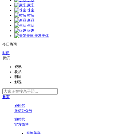
护肤
豪车
珠宝
时装
新品
生活
娱趣
美发美体
今日热词
时尚
资讯
资讯
妆品
明星
影视
首页
她时代
微信公众号
她时代
官方微博
服饰美容