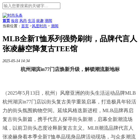
首页
妆容
风尚
生活
娱趣
潮闻
当前位置：
首页
>
风度时尚
>
潮闻
MLB全新T恤系列强势刷街，品牌代言人
张凌赫空降复古TEE馆
2025-05-14 14:34
杭州湖滨
in
77门店焕新升级，解锁潮流新地标
（2025年5月13日，杭州）风靡亚洲的街头生活运动品牌MLB
杭州湖滨in77门店以街头复古美学重装启幕，打造极具年轻活
力的街头氛围购物空间。延续风格迭新进程，MLB品牌再启
复古街头新篇，携手代言人探寻街头新潮，启幕全新潮流场
域，以前卫街头态度诠释
新复古主义。MLB潮流品牌代言人
张凌赫身着本季全新T恤单品现身品牌活动现场，与众多潮流