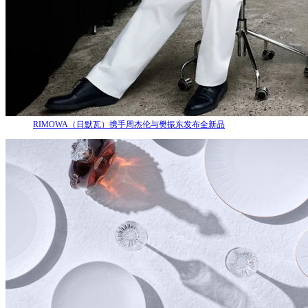
RIMOWA（日默瓦）携手周杰伦与樊振东发布全新品