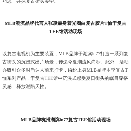
巧思，共探复古街头美学。
MLB潮流品牌代言人张凌赫身着光圈白复古胶片T恤
于复古
TEE馆
活动现场
以复古电视机为主要装置，MLB品牌于湖滨in77打造一系列复
古街头的沉浸式出片场景，传递今夏潮流风尚标。此外，活动
亦吸引众多时尚达人前来打卡，纷纷上身MLB品牌本季复古T
恤系列产品，于复古TEE馆中沉浸式感受夏日街头的瞩目穿搭
灵感，释放潮酷天性。
MLB品牌杭州湖滨
in
77
复古TEE馆
活动现场