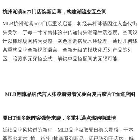
杭州湖滨
in
77门店焕新启幕，构建潮流交互空间
MLB杭州湖滨in77门店重装启幕，将经典棒球基因注入当代街
头美学，于每一寸零售体验中传递街头潮流生活态度。空间设
计以棒球场网格为灵感，灰色基调搭配木质纹理，通过几何线
条重构品牌全新视觉语言。全新升级的模块化系列产品陈列
区，暗藏多元穿搭公式，解锁单品搭配间的无限可能。
MLB潮流品牌代言人张凌赫身着光圈白复古胶片T恤巡店图
夏日T恤多款阵容强势来袭，多重礼遇点燃购物激情
延续品牌风格进阶新程，MLB品牌汲取夏日街头灵感，于本
季释出复古T恤、街头T恤等系列新品，现已陈列于店内，解