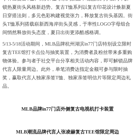
锁热夏街头风格新趋势。复古T恤系列以复古印花设计焕新夏
日穿搭法则，多元色彩构建视觉张力，释放复古街头基因。街
头T恤系列搭载崭新西海岸街头灵感，于率性LOGO字母组合
间悄然释放街头态度，夏日出街更添酷感格调。
5/13-5/18活动期间，MLB品牌杭州湖滨in77门店特别设立限时
复古TEE馆打卡点位与抽奖装置，为消费者及粉丝带来多重购
物体验。参与者于社交平台分享相关活动内容，即可解锁品牌
代言人限量周边。此外，单笔消费达指定金额可参与限时抽
奖，赢取代言人独家亲签T恤、独家亲签明信片等限定周边礼
品。
MLB品牌
in
77
门店外侧复古电视机打卡装置
MLB潮流品牌代言人张凌赫
复古T
EE
馆限定
周边