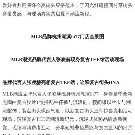
爱好者共同演绎今夏街头穿搭范本，于闪光灯碰撞间分享街头
穿搭灵感，与现场嘉宾共启夏日潮流新程。
MLB
品牌杭州
湖滨
in
77
门店
全景图
MLB潮流品牌代言人张凌赫现身复古TEE馆活动现场
品牌代言人张凌赫亮相复古TEE馆，诠释复古街头DNA
MLB潮流品牌代言人张凌赫现身杭州湖滨in77，身着夏季全新
光圈白复古胶片T恤搭配牛仔裤与流浪鞋，腰间缀以丝巾与潮
流配饰，装点街头飒然气度，以新复古街头造型惊喜亮相活动
现场，演绎复古TEE馆潮流新纪元，沉浸式体验品牌焕新视
觉。现场与消费者互动，分享短袖叠搭思路与复古直闪的出片