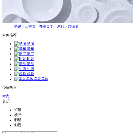
路易十三首套「餐桌美学」系列正式揭晓
向你推荐
护肤
豪车
珠宝
时装
新品
生活
娱趣
美发美体
今日热词
时尚
资讯
资讯
妆品
明星
影视