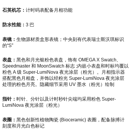
石英机芯：
计时码表配备月相功能
防水性能：
3 巴
表镜：
生物源材质盒形表镜；中央刻有代表瑞士斯沃琪标识
的“S”
表盘：
黑色和月光银粉色表盘，饰有 OMEGA X Swatch、
Speedmaster 和 Moo
nSwatch 标志 ;内嵌小表盘和时标均覆以
粉色 A 级 Super-LumiNova 夜光涂层（粉光）。月相指示器
搭配黑色月相盘，并饰以经粉光 Super-LumiNova 夜光涂层
处理的粉色月亮。隐藏细节采用 UV 墨水（粉光）绘制
指针：
时针、分针以及计时秒针尖端均采用粉色 Super-
LumiNova 夜光涂层（粉光）
表圈：
黑色创新性植物陶瓷 (Bioceramic) 表圈，配备脉搏计
刻度和月光白色标记