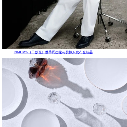
RIMOWA（日默瓦）携手周杰伦与樊振东发布全新品