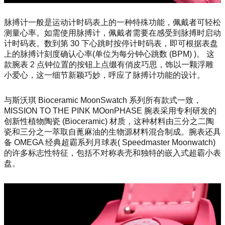
脉搏计一般是运动计时码表上的一种特殊功能，佩戴者可轻松
测量心率。如需使用脉搏计，佩戴者需要在感受到脉搏时启动
计时码表。数到第 30 下心跳时按停计时码表，即可根据表盘
上的脉搏计刻度确认心率(单位为每分钟心跳数 (BPM) )。 这
款腕表 2 点钟位置的按钮上点缀有俏皮巧思，饰以一颗浮雕
小爱心，这一细节新颖巧妙，呼应了脉搏计功能的设计。
与斯沃琪 Bioceramic Moo
nSwatch 系列所有款式一致，
MISSION TO THE PINK MOo
nPHASE 腕表采用专利研发的
创新性植物陶瓷 (Bioceramic) 材质，这种材料由三分之二陶
瓷和三分之一萃取自蓖麻油的生物源材料混合制成。腕表还具
备 OMEGA 经典超霸系列月球表( Speedmaster Moonwatch)
的许多标志性特征，包括不对称表壳和独特的嵌入式超霸小表
盘。