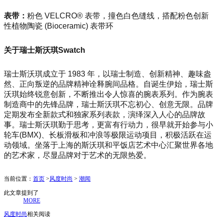
表带：
粉色 VELCRO® 表带，撞色白色缝线，搭配粉色创新
性植物陶瓷 (Bioceramic) 表带环
关于瑞士斯沃琪Swatch
瑞士斯沃琪成立于 1983 年，以瑞士制造、创新精神、趣味盎
然、正向叛逆的品牌精神诠释腕间品格。自诞生伊始，瑞士斯
沃琪始终锐意创新，不断推出令人惊喜的腕表系列。作为腕表
制造商中的先锋品牌，瑞士斯沃琪不忘初心、创意无限。品牌
定期发布全新款式和独家系列表款，演绎深入人心的品牌故
事。瑞士斯沃琪勤于思考，更富有行动力，很早就开始参与小
轮车(BMX)、长板滑板和冲浪等极限运动项目，积极活跃在运
动领域。坐落于上海的斯沃琪和平饭店艺术中心汇聚世界各地
的艺术家，尽显品牌对于艺术的无限热爱。
当前位置：
首页
>
风度时尚
>
潮闻
此文章提到了
MORE
风度时尚
相关阅读