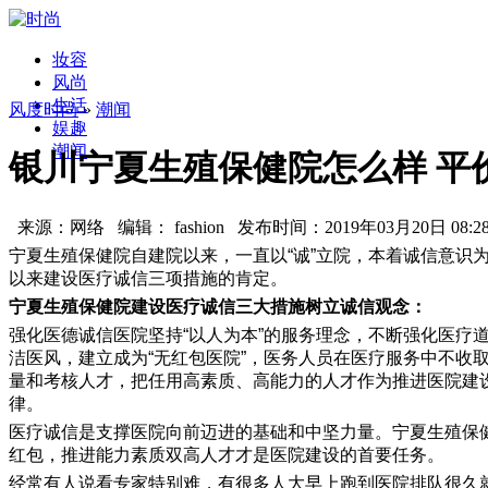
妆容
风尚
生活
风度时尚
»
潮闻
娱趣
潮闻
银川宁夏生殖保健院怎么样 平
来源：网络 编辑： fashion 发布时间：2019年03月20日 08:2
宁夏生殖保健院自建院以来，一直以“诚”立院，本着诚信意识
以来建设医疗诚信三项措施的肯定。
宁夏生殖保健院建设医疗诚信三大措施树立诚信观念：
强化医德诚信医院坚持“以人为本”的服务理念，不断强化医
洁医风，建立成为“无红包医院”，医务人员在医疗服务中不收
量和考核人才，把任用高素质、高能力的人才作为推进医院建
律。
医疗诚信是支撑医院向前迈进的基础和中坚力量。宁夏生殖保
红包，推进能力素质双高人才才是医院建设的首要任务。
经常有人说看专家特别难，有很多人大早上跑到医院排队很久