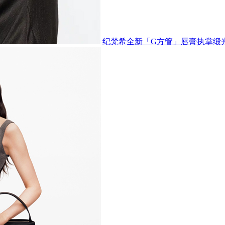
纪梵希全新「G方管」唇膏执掌缎