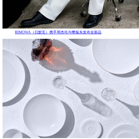
RIMOWA（日默瓦）携手周杰伦与樊振东发布全新品