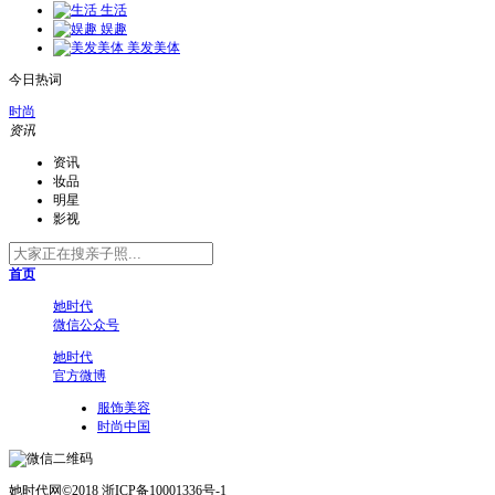
生活
娱趣
美发美体
今日热词
时尚
资讯
资讯
妆品
明星
影视
首页
她时代
微信公众号
她时代
官方微博
服饰美容
时尚中国
她时代网©2018 浙ICP备10001336号-1