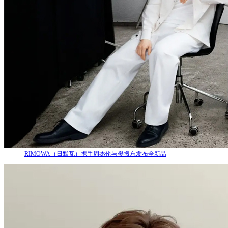
RIMOWA（日默瓦）携手周杰伦与樊振东发布全新品