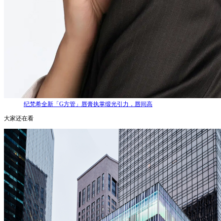
纪梵希全新「G方管」唇膏执掌缎光引力，唇间高
大家还在看