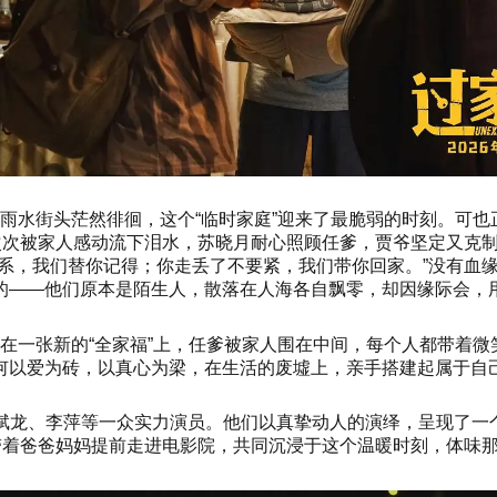
雨水街头茫然徘徊，这个“临时家庭”迎来了最脆弱的时刻。可
一次次被家人感动流下泪水，苏晓月耐心照顾任爹，贾爷坚定又克
关系，我们替你记得；你走丢了不要紧，我们带你回家。”没有血
的——他们原本是陌生人，散落在人海各自飘零，却因缘际会，用
在一张新的“全家福”上，任爹被家人围在中间，每个人都带着
何以爱为砖，以真心为梁，在生活的废墟上，亲手搭建起属于自
龙、李萍等一众实力演员。他们以真挚动人的演绎，呈现了一个虽
不妨带着爸爸妈妈提前走进电影院，共同沉浸于这个温暖时刻，体味那