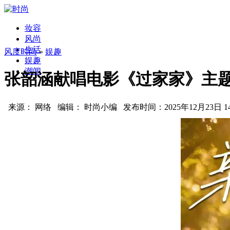
妆容
风尚
生活
风度时尚
»
娱趣
娱趣
潮闻
张韶涵献唱电影《过家家》主题
来源： 网络 编辑： 时尚小编 发布时间：2025年12月23日 14: