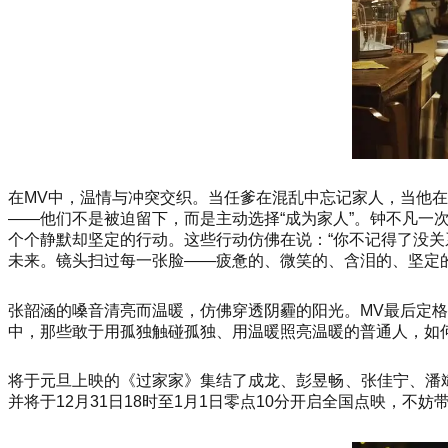
在MV中，温情与冲突交织。当任爹在混乱中忘记家人，当他在
——他们不是被迫留下，而是主动选择“成为家人”。钟不凡
个个静默却坚定的行动。这些行动仿佛在说：“你不记得了没
未来。镜头扫过每一张脸——疲惫的、微笑的、含泪的、坚定
张韶涵的嗓音清亮而温暖，仿佛穿透阴霾的阳光。MV最后定格
中，那些敢于用孤独触碰孤独、用温暖照亮温暖的普通人，如
将于元旦上映的《过家家》集结了成龙、彭昱畅、张佳宁、潘斌
并将于12月31日18时至1月1日零点10分开启全国点映，