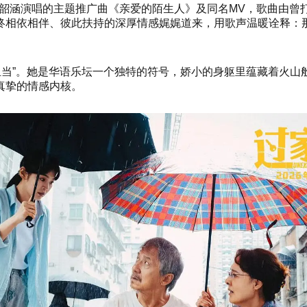
布张韶涵演唱的主题推广曲《亲爱的陌生人》及同名MV，歌曲由
相依相伴、彼此扶持的深厚情感娓娓道来，用歌声温暖诠释：那
情怀担当”。她是华语乐坛一个独特的符号，娇小的身躯里蕴藏着火
真挚的情感内核。