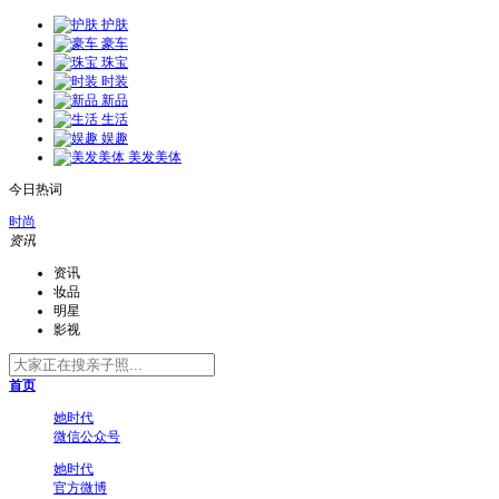
护肤
豪车
珠宝
时装
新品
生活
娱趣
美发美体
今日热词
时尚
资讯
资讯
妆品
明星
影视
首页
她时代
微信公众号
她时代
官方微博