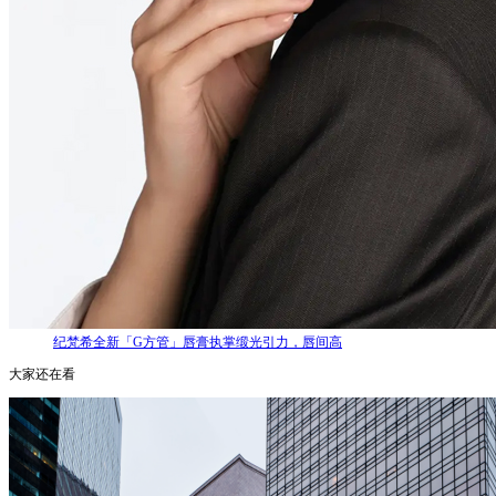
纪梵希全新「G方管」唇膏执掌缎光引力，唇间高
大家还在看