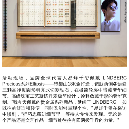
活动现场，品牌全球代言人易烊千玺佩戴 LINDBERG
Precious系列Ellipsis——镜架由18K金打造，镜腿两侧各镶嵌
三颗高净度圆形明亮式切割钻石，在极简轮廓中暗藏奢华细
节。高级珠宝工艺凝练丹麦极简设计，诠释敛藏于形的奢华克
制。“我今天佩戴的贵金属系列新品，延续了 LINDBERG 一如
既往的舒适和轻便，同时又能够展现个性。” 易烊千玺在采访
中谈到，“把巧思藏进细节里，等待人慢慢来发现。无论是一
个产品还是文艺作品，细节处往往有四两拨千斤的力量。”