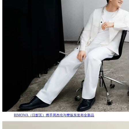
RIMOWA（日默瓦）携手周杰伦与樊振东发布全新品