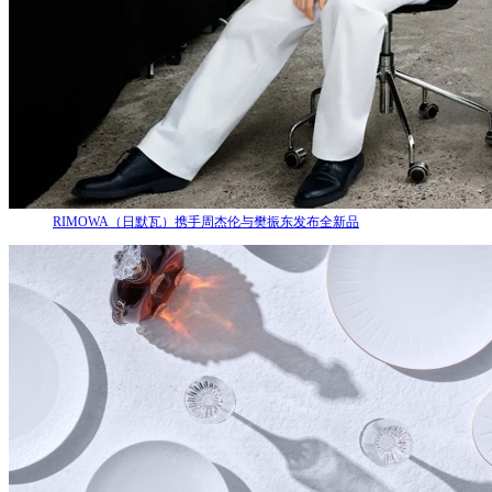
RIMOWA（日默瓦）携手周杰伦与樊振东发布全新品