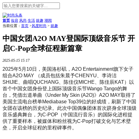
首页
妆容
风尚
生活
娱趣
潮闻
当前位置：
首页
>
风度时尚
>
娱趣
中国女团A2O MAY登国际顶级音乐节 开
启C-Pop全球征程新篇章
2025-05-15 15:17
2025年5月10日，美国洛杉矶，A2O Entertainment旗下女子
组合A2O MAY （成员包括朱晨予CHENYU、李诗洁
SHIJIE、曲唱QUCHANG、陈佳仪MICHE、陈佳辰KAT）以
首个中国女团身份登上国际顶级音乐节Wango Tango的舞
台，凭借出道单曲《Under My Skin (A2O)》A2O MAY取得了
美国主流电台榜单Mediaba
se Top39位的好成绩，刷新了中国
女团在该榜的历史纪录。此次中国偶像团体首次跻身全球顶级
音乐盛典舞台，为C-POP（中国流行音乐）的国际化进程提
供了重要样本，被媒体和粉丝视为C-Pop打破文化与艺术壁
垒，开启全球征程的里程碑事件。