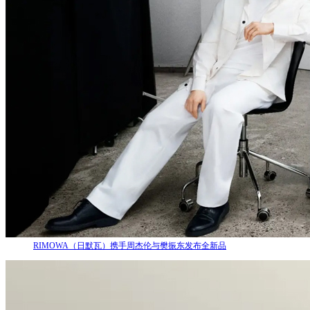
RIMOWA（日默瓦）携手周杰伦与樊振东发布全新品