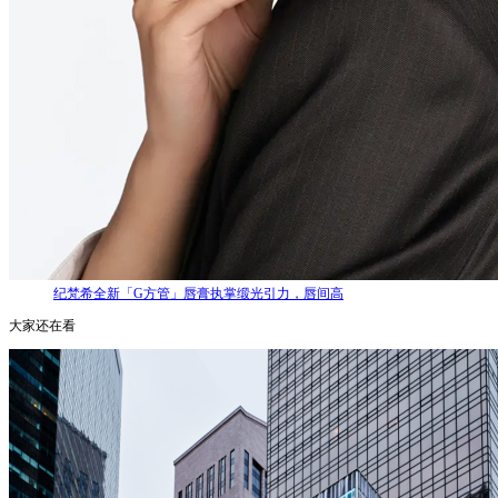
纪梵希全新「G方管」唇膏执掌缎光引力，唇间高
大家还在看