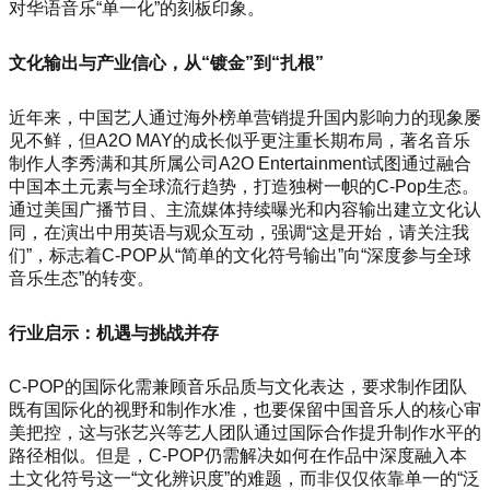
对华语音乐“单一化”的刻板印象。
文化输出与产业信心，从“镀金”到“扎根”
近年来，中国艺人通过海外榜单营销提升国内影响力的现象屡
见不鲜，但A2O MAY的成长似乎更注重长期布局，著名音乐
制作人李秀满和其所属公司A2O Entertainment试图通过融合
中国本土元素与全球流行趋势，打造独树一帜的C-Pop生态。
通过美国广播节目、主流媒体持续曝光和内容输出建立文化认
同，在演出中用英语与观众互动，强调“这是开始，请关注我
们”，标志着C-POP从“简单的文化符号输出”向“深度参与全球
音乐生态”的转变。
行业启示：机遇与挑战并存
C-POP的国际化需兼顾音乐品质与文化表达，要求制作团队
既有国际化的视野和制作水准，也要保留中国音乐人的核心审
美把控，这与张艺兴等艺人团队通过国际合作提升制作水平的
路径相似。但是，C-POP仍需解决如何在作品中深度融入本
土文化符号这一“文化辨识度”的难题，而非仅仅依靠单一的“泛