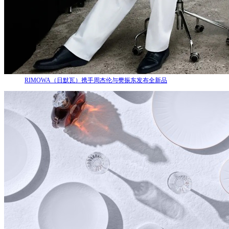
RIMOWA（日默瓦）携手周杰伦与樊振东发布全新品