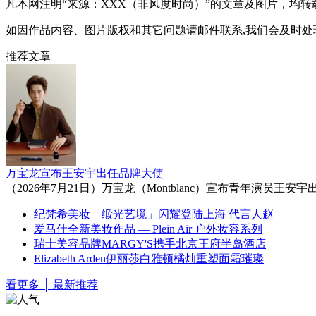
凡本网注明“来源：XXX（非风度时尚）”的文章及图片，均
如因作品内容、图片版权和其它问题请邮件联系,我们会及时处理：lwl@
推荐文章
万宝龙宣布王安宇出任品牌大使
（2026年7月21日）万宝龙（Montblanc）宣布青年
纪梵希美妆「缎光艺境」闪耀登陆上海 代言人赵
爱马仕全新美妆作品 — Plein Air 户外妆容系列
瑞士美容品牌MARGY'S携手北京王府半岛酒店
Elizabeth Arden伊丽莎白雅顿橘灿重塑面霜璀璨
看更多 │ 最新推荐