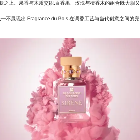
肤之上。果香与木质交织,百香果、玫瑰与檀香木的组合既大胆又
ange,也无一不展现出 Fragrance du Bois 在调香工艺与