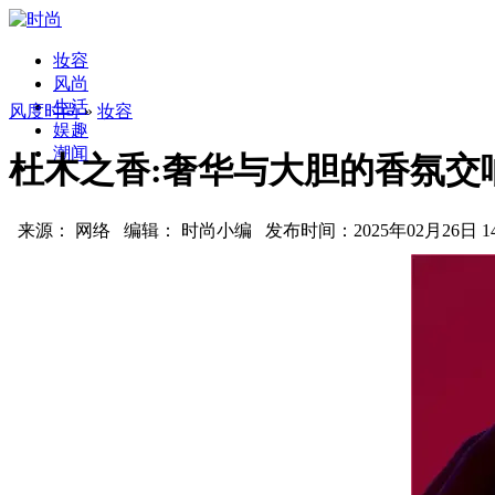
妆容
风尚
生活
风度时尚
»
妆容
娱趣
潮闻
杜木之香:奢华与大胆的香氛交
来源： 网络 编辑： 时尚小编 发布时间：2025年02月26日 14: