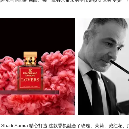
性别香氛,超越潮流与时间的局限。每一款香水带来的不仅是嗅觉体验
Shadi Samra 精心打造,这款香氛融合了玫瑰、茉莉、藏红花、