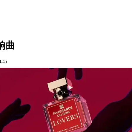
响曲
45